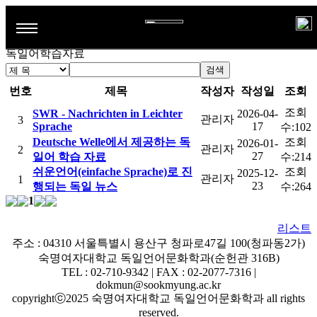
+ 게시판
공지사항
취업정보
최신 독일동향
독일어학습자료
독일어학습자료
학과소개
검색
번호
제목
작성자
작성일
조회
전공소개
학과활동
조회
SWR - Nachrichten in Leichter
2026-04-
관리자
3
연혁
Sprache
17
수:
102
학생활동
게시판
Deutsche Welle에서 제공하는 독
조회
2026-01-
관리자
2
교수진
27
일어 학습 자료
해외연수프로그램
수:
214
공지사항
TestDaF시험센터
쉬운언어(einfache Sprache)로 진
조회
2025-12-
관리자
1
교육과정
해오름회
23
행되는 독일 뉴스
수:
264
취업정보
1
졸업후진로
최신 독일동향
리스트
주소 : 04310 서울특별시 용산구 청파로47길 100(청파동2가)
독일어학습자료
숙명여자대학교 독일언어문화학과(순헌관 316B)
TEL : 02-710-9342 | FAX : 02-2077-7316 |
dokmun@sookmyung.ac.kr
copyrightⓒ2025 숙명여자대학교 독일언어문화학과 all rights
reserved.