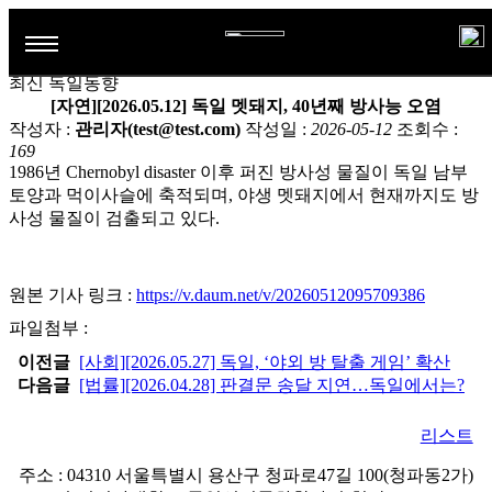
+ 게시판
공지사항
취업정보
독일어학습자료
최신 독일동향
최신 독일동향
학과소개
[자연][2026.05.12] 독일 멧돼지, 40년째 방사능 오염
작성자 :
관리자(test@test.com)
작성일 :
2026-05-12
조회수 :
전공소개
169
학과활동
1986년
Chernobyl disaster
이후 퍼진 방사성 물질이 독일 남부
연혁
토양과 먹이사슬에 축적되며, 야생 멧돼지에서 현재까지도 방
학생활동
게시판
사성 물질이 검출되고 있다.
교수진
해외연수프로그램
공지사항
TestDaF시험센터
교육과정
해오름회
원본 기사 링크 :
https://v.daum.net/v/20260512095709386
취업정보
졸업후진로
파일첨부 :
최신 독일동향
이전글
[사회][2026.05.27] 독일, ‘야외 방 탈출 게임’ 확산
독일어학습자료
다음글
[법률][2026.04.28] 판결문 송달 지연…독일에서는?
리스트
주소 : 04310 서울특별시 용산구 청파로47길 100(청파동2가)