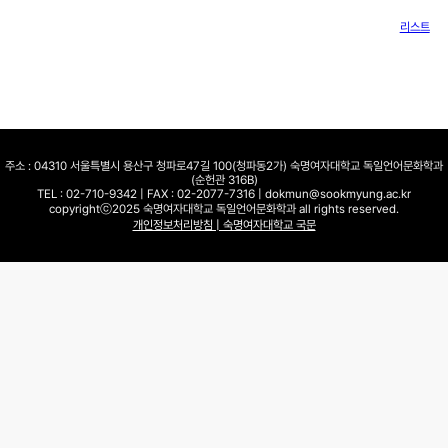
리스트
주소 : 04310 서울특별시 용산구 청파로47길 100(청파동2가) 숙명여자대학교 독일언어문화학과
(순헌관 316B)
TEL : 02-710-9342 | FAX : 02-2077-7316 | dokmun@sookmyung.ac.kr
copyrightⓒ2025 숙명여자대학교 독일언어문화학과 all rights reserved.
개인정보처리방침 | 숙명여자대학교 국문