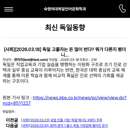
학과소개
최신 독일동향
전공소개
학과활동
연혁
[사회][2026.03.18] 독일 고졸자는 돈 많이 번다? 뭐가 다른지 봤더
학생활동
게시판
니…
교수진
작성자 :
관리자(test@test.com)
작성일 :
2026-03-18
조회수 :
216
해외연수프로그램
공지사항
독일은 직업교육과 기업 실습을 병행하는 이원화 구조로 조기 진로 선
TestDaF시험센터
택과 실무 중심 교육이 이루어지는 반면, 한국은 대학 중심의 교육 체
교육과정
해오름회
계를 통해 이론 학습과 함께 비교적 폭넓은 진로 선택의 기회를 제공
취업정보
하는 구조이다.
졸업후진로
최신 독일동향
원본 기사 링크 :
https://news.kbs.co.kr/news/pc/view/view.do?
독일어학습자료
ncd=8511227
파일첨부 :
이전글
[사회][2026.03.23] 유럽 진출 거점 ‘독일’에서도 K뷰티 주목
다음글
[과학][2026.03.10] 30억 분의 1 뚫고 독일 가정집에 떨어진 운석