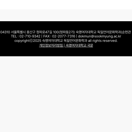
: 04310 서울특별시 용산구 청파로47길 100(청파동2가) 숙명여자대학교 독일언어문화학과(순헌관 3
TEL : 02-710-9342 | FAX : 02-2077-7316 | dokmun@sookmyung.ac.kr
copyrightⓒ2025 숙명여자대학교 독일언어문화학과 all rights reserved.
개인정보처리방침 | 숙명여자대학교 국문