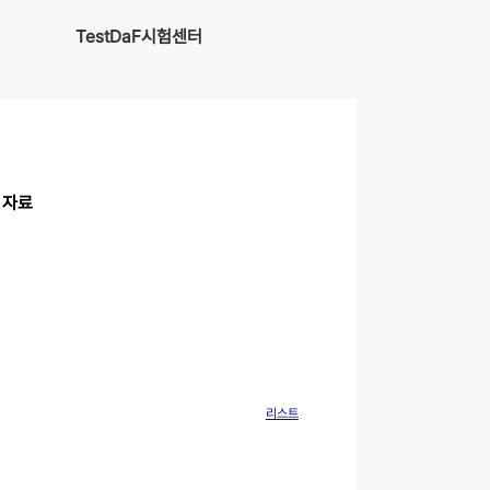
TestDaF시험센터
습 자료
리스트