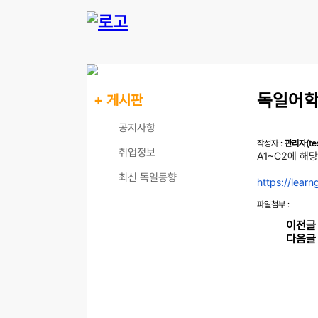
독일어
+ 게시판
공지사항
작성자 :
관리자(tes
취업정보
A1~C2에 해
최신 독일동향
https://lear
독일어학습자료
파일첨부 :
이전글
다음글