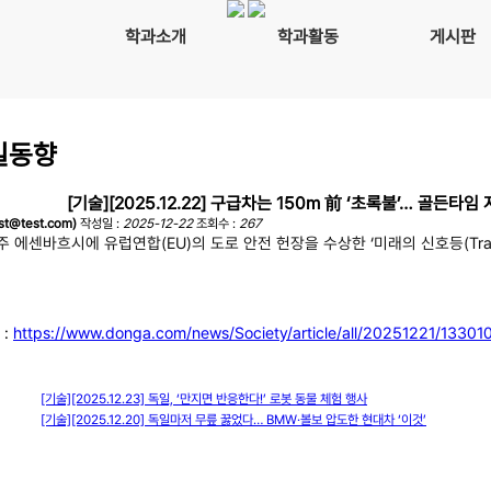
학과소개
학과활동
게시판
일동향
[기술][2025.12.22] 구급차는 150m 前 ‘초록불’… 골든타임 
t@test.com)
작성일 :
2025-12-22
조회수 :
267
주 에센바흐시에
유럽연합(EU)의 도로 안전 헌장을 수상한 ‘미래의 신호등(Traffic 
 :
https://www.donga.com/news/Society/article/all/20251221/13301
[기술][2025.12.23] 독일, ‘만지면 반응한다!’ 로봇 동물 체험 행사
[기술][2025.12.20] 독일마저 무릎 꿇었다… BMW·볼보 압도한 현대차 ‘이것’