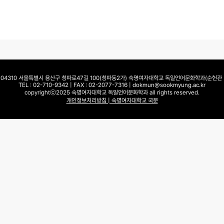
: 04310 서울특별시 용산구 청파로47길 100(청파동2가) 숙명여자대학교 독일언어문화학과(순헌관 3
TEL : 02-710-9342 | FAX : 02-2077-7316 | dokmun@sookmyung.ac.kr
copyrightⓒ2025 숙명여자대학교 독일언어문화학과 all rights reserved.
개인정보처리방침 | 숙명여자대학교 국문