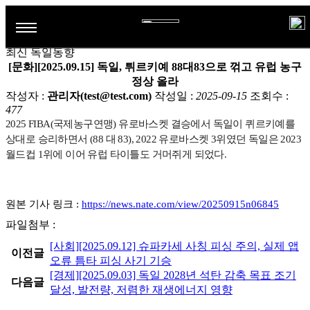
+ 게시판
공지사항
취업정보
독일어학습자료
최신 독일동향
최신 독일동향
학과소개
[문화][2025.09.15] 독일, 튀르키예 88대83으로 꺾고 유럽 농구
정상 올라
전공소개
작성자 :
관리자(test@test.com)
학과활동
작성일 :
2025-09-15
조회수 :
477
연혁
2
025 FIBA(국제농구연맹) 유로바스켓 결승에서 독일이 퀴르키예를
학생활동
게시판
상대로 승리하면서 (
88 대 83),
2022 유로바스켓 3위였던 독일은 2023
교수진
해외연수프로그램
월드컵 1위에 이어 유럽 타이틀도 거머쥐게 되었다.
공지사항
TestDaF시험센터
교육과정
해오름회
취업정보
졸업후진로
원본 기사 링크 :
https://news.nate.com/view/20250915n06845
최신 독일동향
파일첨부 :
독일어학습자료
[사회][2025.09.12] 슈파카세 사칭 피싱 주의, 실제 앱
이전글
오류 틈타 피싱 사기 기승
[경제][2025.09.03] 독일 2028년 석탄 감축 목표 조기
다음글
달성, 발전량, 저렴한 재생에너지 영향