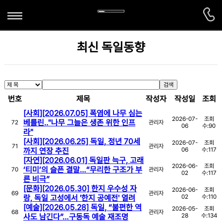
학과소개
최신 독일동향
전공소개
학과활동
연혁
학생활동
검색
게시판
번호
제목
작성자
작성일
조회
교수진
해외연수프로그램
공지사항
TestDaF시험센터
[사회][2026.07.05] 폭염에 나무 심는
2026-07-
조회
교육과정
베를린‥"나무 그늘은 생존 위한 인프
72
관리자
해오름회
06
수:
90
취업정보
라"
[사회][2026.06.25] 독일, 정년 70세
졸업후진로
2026-07-
조회
71
관리자
최신 독일동향
까지 연장 추진
06
수:
117
[자연][2026.06.01] 독일판 늑구, 고래
2026-06-
조회
독일어학습자료
‘티미’의 슬픈 결말…“무리한 구조가 부
70
관리자
02
수:
117
른 비극”
[문화][2026.05.30] 한지 우수성 자
2026-06-
조회
69
관리자
랑, 독일 고성에서 '한지 공예전' 열려
02
수:
110
[예술][2026.05.28] 독일, “불편한 역
2026-05-
조회
68
관리자
사도 남긴다”…구동독 예술 재조명
28
수:
134