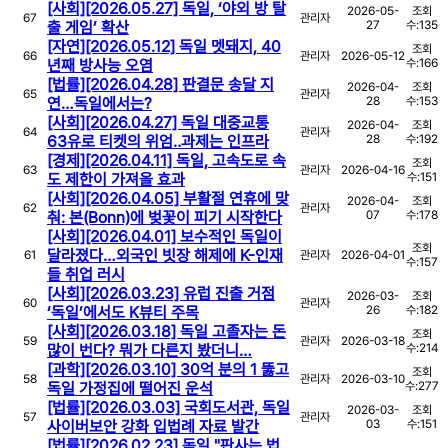
[사회][2026.05.27] 독일, ‘야외 방 탈
2026-05-
조회
67
관리자
출 게임’ 확산
27
수:
135
[자연][2026.05.12] 독일 멧돼지, 40
조회
66
관리자
2026-05-12
년째 방사능 오염
수:
166
[법률][2026.04.28] 판결문 송달 지
2026-04-
조회
65
관리자
연…독일에서는?
28
수:
153
[사회][2026.04.27] 독일 대중교통
2026-04-
조회
64
관리자
63유로 티켓의 위엄‥과제는 인프라
28
수:
192
[경제][2026.04.11] 독일, 고속도로 속
조회
63
관리자
2026-04-16
도 제한이 가져올 효과
수:
151
[사회][2026.04.05] 부활절 연휴에 맞
2026-04-
조회
62
관리자
춰: 본(Bonn)에 벚꽃이 피기 시작한다
07
수:
178
[사회][2026.04.01] 보수적인 독일이
조회
달라졌다…외국인 빗장 해제에 K-인재
61
관리자
2026-04-01
수:
157
들 취업 러시
[사회][2026.03.23] 유럽 진출 거점
2026-03-
조회
60
관리자
‘독일’에서도 K뷰티 주목
26
수:
182
[사회][2026.03.18] 독일 고졸자는 돈
조회
59
관리자
2026-03-18
많이 번다? 뭐가 다른지 봤더니…
수:
214
[과학][2026.03.10] 30억 분의 1 뚫고
조회
58
관리자
2026-03-10
독일 가정집에 떨어진 운석
수:
277
[법률][2026.03.03] 국회도서관, 독일
2026-03-
조회
57
관리자
사이버보안 강화 입법례 자료 발간
03
수:
151
[법률][2026.02.23] 독일 "판사는 법