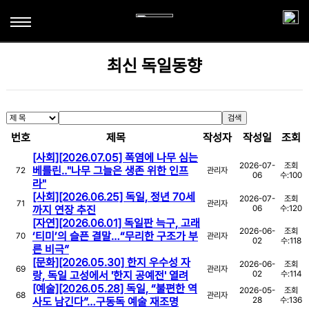
학과소개
최신 독일동향
전공소개
학과활동
연혁
학생활동
검색
게시판
번호
제목
작성자
작성일
조회
교수진
해외연수프로그램
공지사항
TestDaF시험센터
[사회][2026.07.05] 폭염에 나무 심는
2026-07-
조회
교육과정
베를린‥"나무 그늘은 생존 위한 인프
72
관리자
해오름회
06
수:
100
취업정보
라"
[사회][2026.06.25] 독일, 정년 70세
졸업후진로
2026-07-
조회
71
관리자
최신 독일동향
까지 연장 추진
06
수:
120
[자연][2026.06.01] 독일판 늑구, 고래
2026-06-
조회
독일어학습자료
‘티미’의 슬픈 결말…“무리한 구조가 부
70
관리자
02
수:
118
른 비극”
[문화][2026.05.30] 한지 우수성 자
2026-06-
조회
69
관리자
랑, 독일 고성에서 '한지 공예전' 열려
02
수:
114
[예술][2026.05.28] 독일, “불편한 역
2026-05-
조회
68
관리자
사도 남긴다”…구동독 예술 재조명
28
수:
136