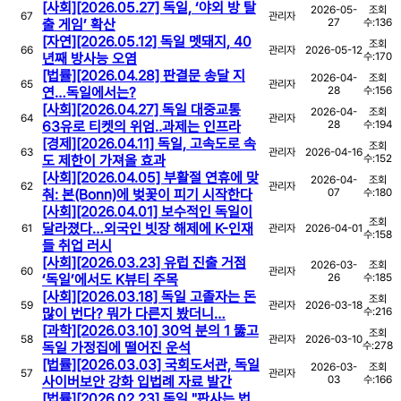
[사회][2026.05.27] 독일, ‘야외 방 탈
2026-05-
조회
67
관리자
출 게임’ 확산
27
수:
136
[자연][2026.05.12] 독일 멧돼지, 40
조회
66
관리자
2026-05-12
년째 방사능 오염
수:
170
[법률][2026.04.28] 판결문 송달 지
2026-04-
조회
65
관리자
연…독일에서는?
28
수:
156
[사회][2026.04.27] 독일 대중교통
2026-04-
조회
64
관리자
63유로 티켓의 위엄‥과제는 인프라
28
수:
194
[경제][2026.04.11] 독일, 고속도로 속
조회
63
관리자
2026-04-16
도 제한이 가져올 효과
수:
152
[사회][2026.04.05] 부활절 연휴에 맞
2026-04-
조회
62
관리자
춰: 본(Bonn)에 벚꽃이 피기 시작한다
07
수:
180
[사회][2026.04.01] 보수적인 독일이
조회
달라졌다…외국인 빗장 해제에 K-인재
61
관리자
2026-04-01
수:
158
들 취업 러시
[사회][2026.03.23] 유럽 진출 거점
2026-03-
조회
60
관리자
‘독일’에서도 K뷰티 주목
26
수:
185
[사회][2026.03.18] 독일 고졸자는 돈
조회
59
관리자
2026-03-18
많이 번다? 뭐가 다른지 봤더니…
수:
216
[과학][2026.03.10] 30억 분의 1 뚫고
조회
58
관리자
2026-03-10
독일 가정집에 떨어진 운석
수:
278
[법률][2026.03.03] 국회도서관, 독일
2026-03-
조회
57
관리자
사이버보안 강화 입법례 자료 발간
03
수:
166
[법률][2026.02.23] 독일 "판사는 법