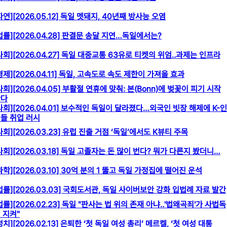
자연][2026.05.12] 독일 멧돼지, 40년째 방사능 오염
법률][2026.04.28] 판결문 송달 지연…독일에서는?
사회][2026.04.27] 독일 대중교통 63유로 티켓의 위엄‥과제는 인프라
경제][2026.04.11] 독일, 고속도로 속도 제한이 가져올 효과
사회][2026.04.05] 부활절 연휴에 맞춰: 본(Bonn)에 벚꽃이 피기 시작
한다
사회][2026.04.01] 보수적인 독일이 달라졌다…외국인 빗장 해제에 K-인
들 취업 러시
사회][2026.03.23] 유럽 진출 거점 ‘독일’에서도 K뷰티 주목
사회][2026.03.18] 독일 고졸자는 돈 많이 번다? 뭐가 다른지 봤더니…
과학][2026.03.10] 30억 분의 1 뚫고 독일 가정집에 떨어진 운석
법률][2026.03.03] 국회도서관, 독일 사이버보안 강화 입법례 자료 발간
법률][2026.02.23] 독일 "판사는 법 위의 존재 아냐‥'법왜곡죄'가 사법독
 지켜"
정치][2026.02.13] 은퇴한 ‘첫 독일 여성 총리’ 메르켈, ‘첫 여성 대통