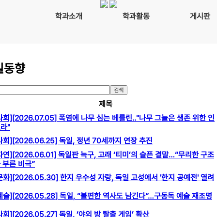
학과소개
학과활동
게시판
일동향
검색
제목
사회][2026.07.05] 폭염에 나무 심는 베를린‥"나무 그늘은 생존 위한 인
라"
사회][2026.06.25] 독일, 정년 70세까지 연장 추진
자연][2026.06.01] 독일판 늑구, 고래 ‘티미’의 슬픈 결말…“무리한 구조
 부른 비극”
문화][2026.05.30] 한지 우수성 자랑, 독일 고성에서 '한지 공예전' 열려
예술][2026.05.28] 독일, “불편한 역사도 남긴다”…구동독 예술 재조명
사회][2026.05.27] 독일, ‘야외 방 탈출 게임’ 확산