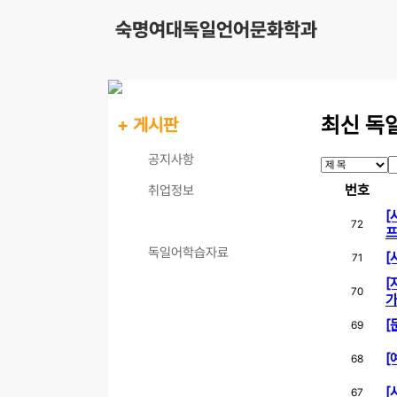
최신 독
+ 게시판
공지사항
번호
취업정보
[
최신 독일동향
72
프
독일어학습자료
[
71
[
70
가
[
69
[
68
[
67