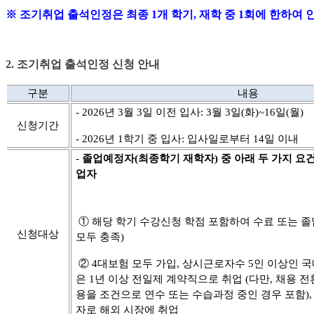
※ 조기취업 출석인정은 최종 1개 학기, 재학 중 1회에 한하여 
2.
조기취업 출석인정 신청 안내
구분
내용
- 2026
년 3
월 3
일 이전 입사
: 3
월 3
일
(화
)~16
일
(월
)
신청기간
- 2026
년 1
학기 중 입사
:
입사일로부터
14
일 이내
-
졸업예정자
(
최종학기 재학자
)
중 아래 두 가지 요
업자
①
해당 학기 수강신청 학점 포함하여 수료 또는 졸
신청대상
모두 충족
)
②
4
대보험 모두 가입
,
상시근로자수
5
인 이상인 국
은
1
년 이상 전일제 계약직으로 취업
(
다만
,
채용 전
용을 조건으로 연수 또는 수습과정 중인 경우 포함),
자로 해외 시장에 취업