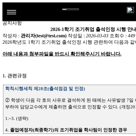
+ 게시판
취업정보
최신 독일동향
독일어학습자료
공지사항
공지사항
학과소개
2026-1학기 조기취업 출석인정 시행 안
작성자 :
관리자(test@test.com)
작성일 :
2026-03-03
조회수 :
449
전공소개
2026
학년도 1
학기 조기취업 출석인정 시행 관련하여 다음과 
학과활동
연혁
아래 내용과 첨부파일을 반드시 확인해주시기 바랍니다.
학생활동
게시판
교수진
해외연수프로그램
공지사항
TestDaF시험센터
1. 관련규정
교육과정
해오름회
취업정보
학칙시행세칙 제
28
조
(
출석점검 및 인정
)
졸업후진로
최신 독일동향
②
학생이 다음 각 호의 사유로 결석하게 된 때에는 사유발생
7
일
독일어학습자료
부하여 담당교수에게 제출하면 출석으로 인정할 수 있다
.
(
개정
20
1.~3. (
생략
)
4.
졸업예정자
(
최종학기
)
의 조기취업을 학사팀이 인정한 경우