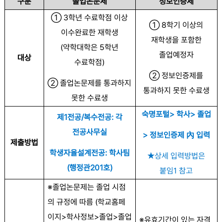
구분
졸업논문제
정보인증제
①
3
학년 수료학점 이상
①
8
학기 이상의
이수완료한 재학생
재학생을 포함한
(
약학대학은
5
학년
졸업예정자
대상
수료학점
)
②
정보인증제를
②
졸업논문제를 통과하지
통과하지 못한 수료생
못한 수료생
숙명포털
>
학사
>
졸업
제
1
전공
/
복수전공
:
각
전공사무실
>
정보인증제
內
입력
제출방법
학생자율설계전공
:
학사팀
★
상세 입력방법은
(
행정관
201
호
)
붙임
1
참고
※
졸업논문제는 졸업 시점
의 규정에 따름
(
학교홈페
이지
>
학사정보
>
졸업
>
졸업
※
유효기간이 있는 자격