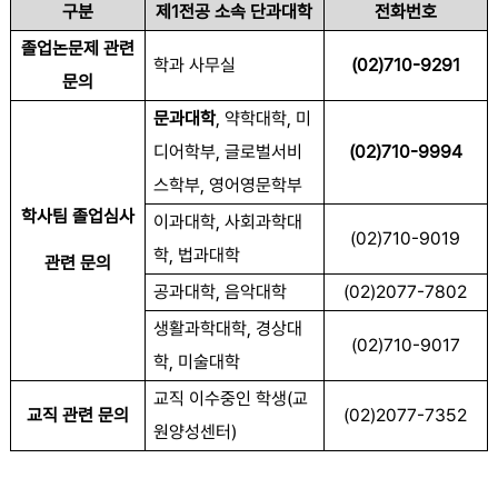
구분
제
1
전공 소속 단과대학
전화번호
졸업논문제 관련
학과 사무실
(02)710-9291
문의
문과대학
,
약학대학
,
미
디어학부
,
글로벌서비
(02)710-9994
스학부
,
영어영문학부
학사팀 졸업심사
이과대학
,
사회과학대
(02)710-9019
학
,
법과대학
관련 문의
공과대학
,
음악대학
(02)2077-7802
생활과학대학
,
경상대
(02)710-9017
학
,
미술대학
교직 이수중인 학생
(
교
교직 관련 문의
(02)2077-7352
원양성센터
)