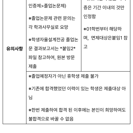
인증제
>
졸업논문제
)
증은 기간 이내의 것만
인정함
※
졸업논문제 관련 문의는
각 학과사무실로 요망
※
01
학번부터 해당하
며
,
면제대상은
붙임
1
참
※
학생자율설계전공 졸업논
고
문 결과보고서는
*
붙임
2*
유의사항
파일 참고하여
,
원본 방문
제출
※
졸업예정자가 아닌 휴학생 제출 불가
※
기존에 합격했었던 이력이 있는 학생은 제출대상 아
님
※
한번 제출하여 합격 된 이후에는 본인이 희망하여도
불합격으로 바꿀 수 없음