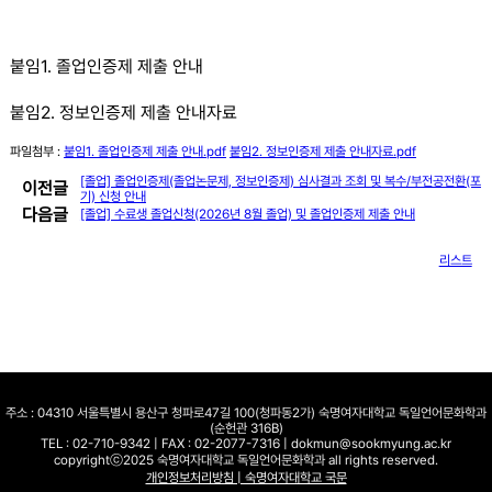
붙임
1. 졸업인증제 제출 안내
붙임2. 정보인증제 제출 안내자료
파일첨부 :
붙임1. 졸업인증제 제출 안내.pdf
붙임2. 정보인증제 제출 안내자료.pdf
[졸업] 졸업인증제(졸업논문제, 정보인증제) 심사결과 조회 및 복수/부전공전환(포
이전글
기) 신청 안내
다음글
[졸업] 수료생 졸업신청(2026년 8월 졸업) 및 졸업인증제 제출 안내
리스트
주소 : 04310 서울특별시 용산구 청파로47길 100(청파동2가) 숙명여자대학교 독일언어문화학과
(순헌관 316B)
TEL : 02-710-9342 | FAX : 02-2077-7316 | dokmun@sookmyung.ac.kr
copyrightⓒ2025 숙명여자대학교 독일언어문화학과 all rights reserved.
개인정보처리방침 | 숙명여자대학교 국문