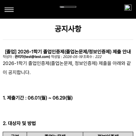
학과소개
공지사항
전공소개
학과활동
연혁
[졸업] 2026-1학기 졸업인증제(졸업논문제/정보인증제) 제출 안내
학생활동
게시판
작성자 :
관리자(test@test.com)
작성일 :
2026-05-19
조회수 :
222
교수진
2026-1
학기 졸업인증제
(
졸업논문제
,
정보인증제
)
제출을 아래와 같
해외연수프로그램
공지사항
TestDaF시험센터
이 공지합니다
.
교육과정
해오름회
취업정보
졸업후진로
최신 독일동향
1.
제출기간
: 06.01(
월
) ~ 06.29(
월
)
독일어학습자료
2.
대상자 및 방법