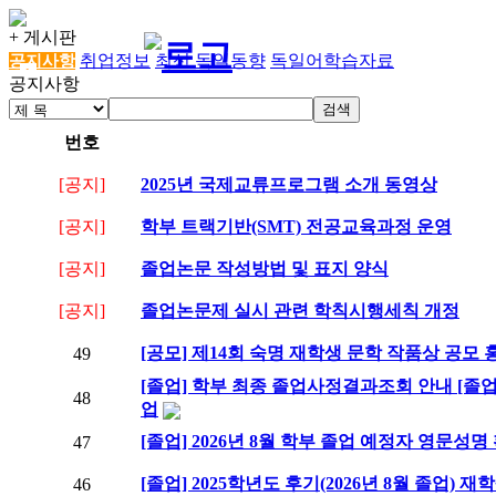
+ 게시판
취업정보
최신 독일동향
독일어학습자료
공지사항
공지사항
검색
번호
[공지]
2025년 국제교류프로그램 소개 동영상
[공지]
학부 트랙기반(SMT) 전공교육과정 운영
[공지]
졸업논문 작성방법 및 표지 양식
[공지]
졸업논문제 실시 관련 학칙시행세칙 개정
[공모] 제14회 숙명 재학생 문학 작품상 공모
49
[졸업] 학부 최종 졸업사정결과조회 안내 [졸업/수
48
업
[졸업] 2026년 8월 학부 졸업 예정자 영문성명
47
[졸업] 2025학년도 후기(2026년 8월 졸업)
46