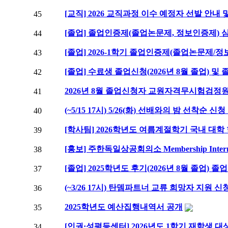
[교직] 2026 교직과정 이수 예정자 선발 안내 
45
[졸업] 졸업인증제(졸업논문제, 정보인증제) 
44
[졸업] 2026-1학기 졸업인증제(졸업논문제/
43
[졸업] 수료생 졸업신청(2026년 8월 졸업) 
42
2026년 8월 졸업신청자 교원자격무시험검정
41
(~5/15 17시) 5/26(화) 선배와의 밤 선착순 신
40
[학사팀] 2026학년도 여름계절학기 국내 대학
39
[홍보] 주한독일상공회의소 Membership Inte
38
[졸업] 2025학년도 후기(2026년 8월 졸업) 
37
(~3/26 17시) 탄뎀파트너 교류 희망자 지원 신
36
2025학년도 예산집행내역서 공개
35
[인권·성평등센터] 2026년도 1학기 재학생 
34