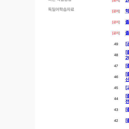
2
[공지]
독일어학습자료
학
[공지]
졸
[공지]
졸
[공지]
[
49
[
48
2
[
47
[
46
신
[
45
[
44
전
[
43
[
42