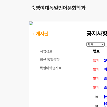
공지사
+ 게시판
공지사항
번호
취업정보
최신 독일동향
2
[공지]
독일어학습자료
학
[공지]
졸
[공지]
졸
[공지]
[
49
[
48