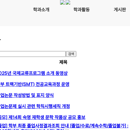
학과소개
학과활동
게시판
항
검색
제목
025년 국제교류프로그램 소개 동영상
부 트랙기반(SMT) 전공교육과정 운영
업논문 작성방법 및 표지 양식
업논문제 실시 관련 학칙시행세칙 개정
공모] 제14회 숙명 재학생 문학 작품상 공모 홍보
졸업] 학부 최종 졸업사정결과조회 안내 [졸업/수료/계속수학/졸업불가] :