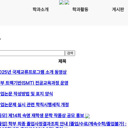
학과소개
학과활동
게시판
항
검색
제목
025년 국제교류프로그램 소개 동영상
부 트랙기반(SMT) 전공교육과정 운영
업논문 작성방법 및 표지 양식
업논문제 실시 관련 학칙시행세칙 개정
공모] 제14회 숙명 재학생 문학 작품상 공모 홍보
졸업] 학부 최종 졸업사정결과조회 안내 [졸업/수료/계속수학/졸업불가] :