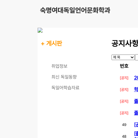
공지사
+ 게시판
공지사항
번호
취업정보
최신 독일동향
2
[공지]
독일어학습자료
학
[공지]
졸
[공지]
졸
[공지]
[
49
[
48